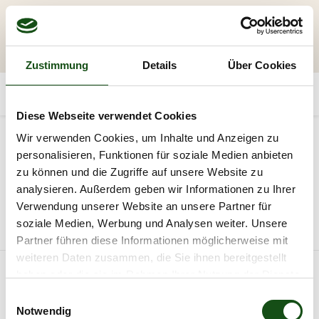
Zustimmung
Details
Über Cookies
Diese Webseite verwendet Cookies
Kategorien
Wir verwenden Cookies, um Inhalte und Anzeigen zu
personalisieren, Funktionen für soziale Medien anbieten
Holzzaun
WPC / BPC
zu können und die Zugriffe auf unsere Website zu
analysieren. Außerdem geben wir Informationen zu Ihrer
20
Verwendung unserer Website an unsere Partner für
soziale Medien, Werbung und Analysen weiter. Unsere
Alle Produkte
Zaun
Partner führen diese Informationen möglicherweise mit
weiteren Daten zusammen, die Sie ihnen bereitgestellt
haben oder die sie im Rahmen Ihrer Nutzung der Dienste
gesammelt haben.
E
Notwendig
i