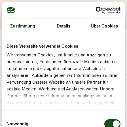
Zustimmung
Details
Über Cookies
Diese Webseite verwendet Cookies
20
Wir verwenden Cookies, um Inhalte und Anzeigen zu
personalisieren, Funktionen für soziale Medien anbieten
Alle Produkte
BSH | Leimholz
zu können und die Zugriffe auf unsere Website zu
analysieren. Außerdem geben wir Informationen zu Ihrer
Verwendung unserer Website an unsere Partner für
soziale Medien, Werbung und Analysen weiter. Unsere
Partner führen diese Informationen möglicherweise mit
weiteren Daten zusammen, die Sie ihnen bereitgestellt
haben oder die sie im Rahmen Ihrer Nutzung der Dienste
gesammelt haben.
E
Notwendig
i