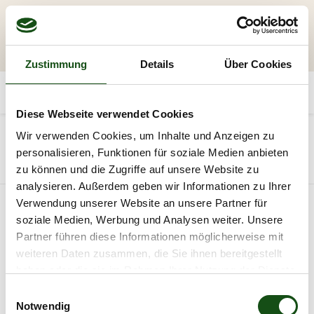
Zustimmung
Details
Über Cookies
Diese Webseite verwendet Cookies
20
Wir verwenden Cookies, um Inhalte und Anzeigen zu
personalisieren, Funktionen für soziale Medien anbieten
Alle Produkte
Profilholz
zu können und die Zugriffe auf unsere Website zu
analysieren. Außerdem geben wir Informationen zu Ihrer
Verwendung unserer Website an unsere Partner für
soziale Medien, Werbung und Analysen weiter. Unsere
Partner führen diese Informationen möglicherweise mit
weiteren Daten zusammen, die Sie ihnen bereitgestellt
haben oder die sie im Rahmen Ihrer Nutzung der Dienste
gesammelt haben.
E
Notwendig
i