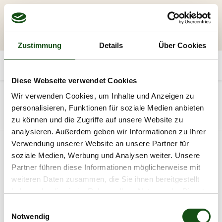
Zustimmung
Details
Über Cookies
Diese Webseite verwendet Cookies
20
Wir verwenden Cookies, um Inhalte und Anzeigen zu
personalisieren, Funktionen für soziale Medien anbieten
Alle Produkte
Möbel
zu können und die Zugriffe auf unsere Website zu
analysieren. Außerdem geben wir Informationen zu Ihrer
Verwendung unserer Website an unsere Partner für
NUR NOCH 1 STÜCK
soziale Medien, Werbung und Analysen weiter. Unsere
VORHANDEN
Partner führen diese Informationen möglicherweise mit
weiteren Daten zusammen, die Sie ihnen bereitgestellt
haben oder die sie im Rahmen Ihrer Nutzung der Dienste
gesammelt haben.
E
Notwendig
i