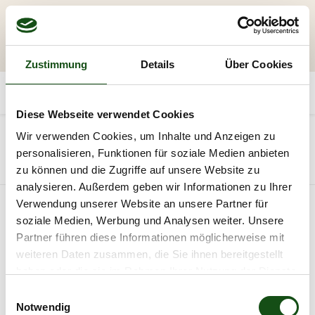
Zustimmung
Details
Über Cookies
Diese Webseite verwendet Cookies
20
Wir verwenden Cookies, um Inhalte und Anzeigen zu
personalisieren, Funktionen für soziale Medien anbieten
Alle Produkte
Holz
zu können und die Zugriffe auf unsere Website zu
analysieren. Außerdem geben wir Informationen zu Ihrer
Verwendung unserer Website an unsere Partner für
soziale Medien, Werbung und Analysen weiter. Unsere
Partner führen diese Informationen möglicherweise mit
weiteren Daten zusammen, die Sie ihnen bereitgestellt
haben oder die sie im Rahmen Ihrer Nutzung der Dienste
gesammelt haben.
E
Notwendig
i