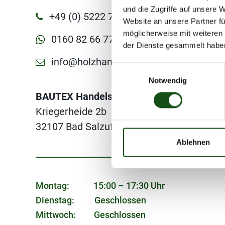
und die Zugriffe auf unsere 
+49 (0) 5222 798 100
Website an unsere Partner fü
möglicherweise mit weiteren
0160 82 66 77 8
der Dienste gesammelt habe
info@holzhandel-owl.de
E
Notwendig
i
n
BAUTEX Handels GmbH
w
Kriegerheide 2b
i
32107 Bad Salzuflen
l
l
Ablehnen
i
g
u
Montag: 15:00 – 17:30 Uhr
n
Dienstag: Geschlossen
g
s
Mittwoch: Geschlossen