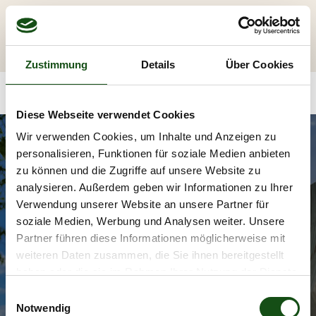
Zustimmung
Details
Über Cookies
Diese Webseite verwendet Cookies
Wir verwenden Cookies, um Inhalte und Anzeigen zu
personalisieren, Funktionen für soziale Medien anbieten
zu können und die Zugriffe auf unsere Website zu
analysieren. Außerdem geben wir Informationen zu Ihrer
Verwendung unserer Website an unsere Partner für
Sichtschutz | Holzzaun |
soziale Medien, Werbung und Analysen weiter. Unsere
Partner führen diese Informationen möglicherweise mit
WPC-Zaun:
weiteren Daten zusammen, die Sie ihnen bereitgestellt
haben oder die sie im Rahmen Ihrer Nutzung der Dienste
Die perfekte Lösung, um Ihr Grundstück zu
gesammelt haben.
E
schützen und zu verschönern.
Notwendig
i