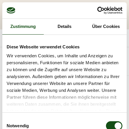
Zustimmung
Details
Über Cookies
Diese Webseite verwendet Cookies
20
Wir verwenden Cookies, um Inhalte und Anzeigen zu
personalisieren, Funktionen für soziale Medien anbieten
Alle Produkte
BSH | Leimholz
zu können und die Zugriffe auf unsere Website zu
analysieren. Außerdem geben wir Informationen zu Ihrer
Verwendung unserer Website an unsere Partner für
soziale Medien, Werbung und Analysen weiter. Unsere
Partner führen diese Informationen möglicherweise mit
weiteren Daten zusammen, die Sie ihnen bereitgestellt
haben oder die sie im Rahmen Ihrer Nutzung der Dienste
gesammelt haben.
E
Notwendig
i