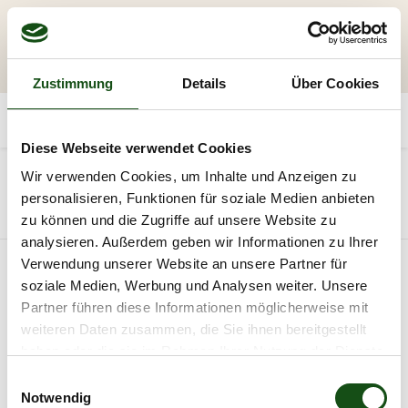
Zustimmung
Details
Über Cookies
Diese Webseite verwendet Cookies
20
Wir verwenden Cookies, um Inhalte und Anzeigen zu
personalisieren, Funktionen für soziale Medien anbieten
Alle Produkte
Profilholz
zu können und die Zugriffe auf unsere Website zu
analysieren. Außerdem geben wir Informationen zu Ihrer
Verwendung unserer Website an unsere Partner für
soziale Medien, Werbung und Analysen weiter. Unsere
Partner führen diese Informationen möglicherweise mit
weiteren Daten zusammen, die Sie ihnen bereitgestellt
haben oder die sie im Rahmen Ihrer Nutzung der Dienste
gesammelt haben.
E
Notwendig
i