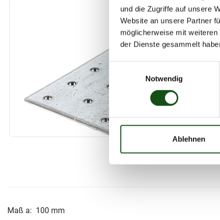
und die Zugriffe auf unsere 
Website an unsere Partner fü
möglicherweise mit weiteren
der Dienste gesammelt habe
E
Notwendig
i
n
w
i
l
l
Ablehnen
i
g
u
n
g
s
Maß a: 100 mm