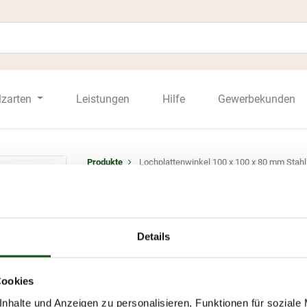
lzarten
Leistungen
Hilfe
Gewerbekunden
Produkte
Lochplattenwinkel 100 x 100 x 80 mm Stahl 
Lochplattenwinkel 100 x 100 
sendzimirverzinkt
4,30
€
Details
Korrosionsschutz
:
sendzimirverzinkt
Material
:
Stahl
Cookies
nhalte und Anzeigen zu personalisieren, Funktionen für soziale