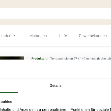
lzarten
Leistungen
Hilfe
Gewerbekunden
Produkte
Terrassendielen 27 x 140 mm sibirische Lärc
Terrassendielen 27 x 140 mm 
glatt - Sortierung: BC
9,97
€
Details
Services
Zuschnitt
Highlights
Sehr feine Holzstruktur
Cookies
Schöne Farbe und Maser
nhalte und Anzeigen zu personalisieren, Funktionen für soziale