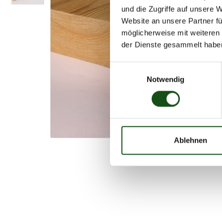
und die Zugriffe auf unsere 
Website an unsere Partner fü
möglicherweise mit weiteren
der Dienste gesammelt habe
E
Notwendig
i
n
w
i
l
l
Ablehnen
i
g
u
n
g
s