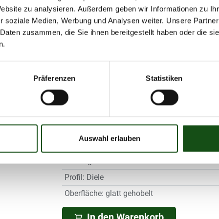
Wuchsgebiet: Ost-Sibirien
Website zu analysieren. Außerdem geben wir Informationen zu I
Feinjährig
r soziale Medien, Werbung und Analysen weiter. Unsere Partner
Getrocknet, 4-seitig gehob
 Daten zusammen, die Sie ihnen bereitgestellt haben oder die s
Sehr gute Beständigkeit g
n.
Pilzen und Moos
Länge (m)
Präferenzen
Statistiken
Breite (mm)
:
140 mm
Stärke (mm)
:
27 mm
Holzart
:
Sibirische Lärche
Auswahl erlauben
Sortierung
:
BC
techn. getrocknet
:
17 %
Profil
:
Diele
Oberfläche
:
glatt gehobelt
In den Warenkorb