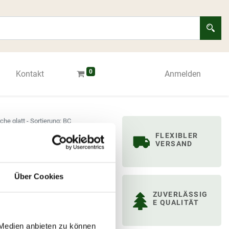
0
Kontakt
Anmelden
he glatt - Sortierung: BC
sibirische Lärche
FLEXIBLER
VERSAND
Über Cookies
ZUVERLÄSSIG
E QUALITÄT
ung
 Medien anbieten zu können