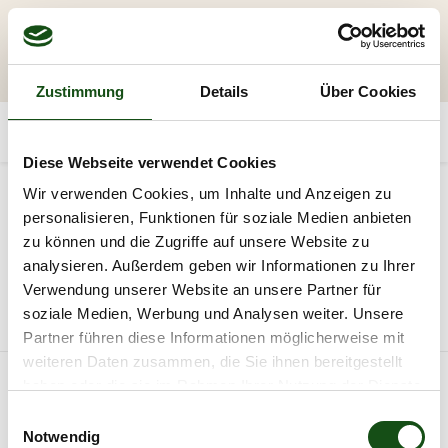
Zustimmung
Details
Über Cookies
Diese Webseite verwendet Cookies
Kategorien
Wir verwenden Cookies, um Inhalte und Anzeigen zu
personalisieren, Funktionen für soziale Medien anbieten
Holz
Andere Fassaden
zu können und die Zugriffe auf unsere Website zu
analysieren. Außerdem geben wir Informationen zu Ihrer
20
Verwendung unserer Website an unsere Partner für
soziale Medien, Werbung und Analysen weiter. Unsere
Alle Produkte
Fassade | Wand
Partner führen diese Informationen möglicherweise mit
weiteren Daten zusammen, die Sie ihnen bereitgestellt
haben oder die sie im Rahmen Ihrer Nutzung der Dienste
gesammelt haben.
E
Notwendig
i