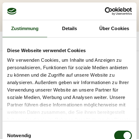
Zustimmung
Details
Über Cookies
Diese Webseite verwendet Cookies
Kategorien
Wir verwenden Cookies, um Inhalte und Anzeigen zu
personalisieren, Funktionen für soziale Medien anbieten
Holzschutz
Reiniger
HK-Lasur
Wohnra
zu können und die Zugriffe auf unsere Website zu
analysieren. Außerdem geben wir Informationen zu Ihrer
20
Verwendung unserer Website an unsere Partner für
soziale Medien, Werbung und Analysen weiter. Unsere
Alle Produkte
Holzpflege
Partner führen diese Informationen möglicherweise mit
weiteren Daten zusammen, die Sie ihnen bereitgestellt
haben oder die sie im Rahmen Ihrer Nutzung der Dienste
AKTION
gesammelt haben.
E
Notwendig
i