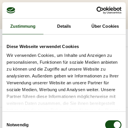
Zustimmung
Details
Über Cookies
Diese Webseite verwendet Cookies
Kategorien
Wir verwenden Cookies, um Inhalte und Anzeigen zu
personalisieren, Funktionen für soziale Medien anbieten
AKTION
Holz
Fassade | Wand
Garten
zu können und die Zugriffe auf unsere Website zu
analysieren. Außerdem geben wir Informationen zu Ihrer
Verwendung unserer Website an unsere Partner für
20
soziale Medien, Werbung und Analysen weiter. Unsere
Partner führen diese Informationen möglicherweise mit
Alle Produkte
weiteren Daten zusammen, die Sie ihnen bereitgestellt
haben oder die sie im Rahmen Ihrer Nutzung der Dienste
gesammelt haben.
E
Notwendig
i