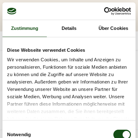
Zustimmung
Details
Über Cookies
Diese Webseite verwendet Cookies
Kategorien
Wir verwenden Cookies, um Inhalte und Anzeigen zu
personalisieren, Funktionen für soziale Medien anbieten
AKTION
Holz
Fassade | Wand
Garten
zu können und die Zugriffe auf unsere Website zu
analysieren. Außerdem geben wir Informationen zu Ihrer
Verwendung unserer Website an unsere Partner für
20
soziale Medien, Werbung und Analysen weiter. Unsere
Partner führen diese Informationen möglicherweise mit
Alle Produkte
weiteren Daten zusammen, die Sie ihnen bereitgestellt
haben oder die sie im Rahmen Ihrer Nutzung der Dienste
Filter zurücksetzen
gesammelt haben.
E
Notwendig
i